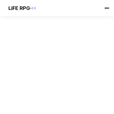
LiFE RPG
v2.0
Video Tutorial
G
e
t 
S
t
a